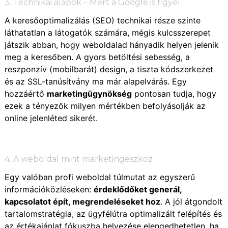
3. Technikai alapok – Mert a Google is figyel
A keresőoptimalizálás (SEO) technikai része szinte
láthatatlan a látogatók számára, mégis kulcsszerepet
játszik abban, hogy weboldalad hányadik helyen jelenik
meg a keresőben. A gyors betöltési sebesség, a
reszponzív (mobilbarát) design, a tiszta kódszerkezet
és az SSL-tanúsítvány ma már alapelvárás. Egy
hozzáértő
marketingügynökség
pontosan tudja, hogy
ezek a tényezők milyen mértékben befolyásolják az
online jelenléted sikerét.
4. A weboldal mint marketingeszköz
Egy valóban profi weboldal túlmutat az egyszerű
információközléseken:
érdeklődőket generál,
kapcsolatot épít, megrendeléseket hoz
. A jól átgondolt
tartalomstratégia, az ügyfélútra optimalizált felépítés és
az értékajánlat fókuszba helyezése elengedhetetlen, ha