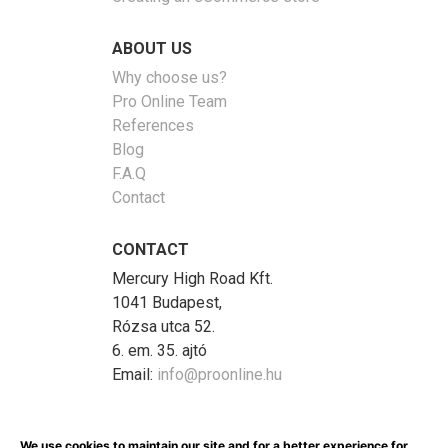
ABOUT US
Why choose us?
Pro Online Team
References
Blog
F.A.Q
Contact
CONTACT
Mercury High Road Kft.
1041 Budapest,
Rózsa utca 52.
6. em. 35. ajtó
Email:
info@proonline.hu
DOWNLOADS
We use cookies to maintain our site and for a better experience for