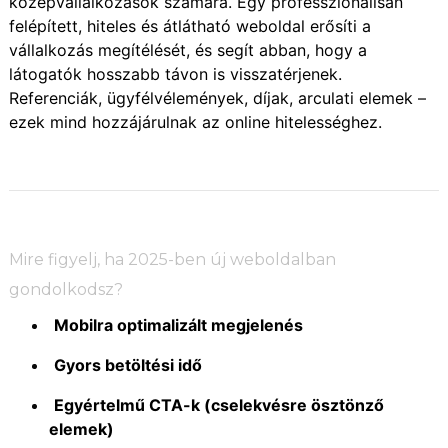
középvállalkozások számára. Egy professzionálisan
felépített, hiteles és átlátható weboldal erősíti a
vállalkozás megítélését, és segít abban, hogy a
látogatók hosszabb távon is visszatérjenek.
Referenciák, ügyfélvélemények, díjak, arculati elemek –
ezek mind hozzájárulnak az online hitelességhez.
Mire figyelj, ha 2025-ben új weboldalban
gondolkodsz?
Mobilra optimalizált megjelenés
Gyors betöltési idő
Egyértelmű CTA-k (cselekvésre ösztönző
elemek)