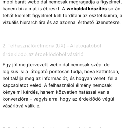
mobilbarát weboldal nemcsak megragadja a figyelmet,
hanem bizalmat is ébreszt. A
weboldal készítés
során
tehát kiemelt figyelmet kell fordítani az esztétikumra, a
vizuális hierarchiára és az azonnal érthető üzenetekre.
2. Felhasználói élmény (UX) – A látogatóból
érdeklődő, az érdeklődőből vásárló
Egy jól megtervezett weboldal nemcsak szép, de
logikus is: a látogató pontosan tudja, hova kattintson,
hol találja meg az információt, és hogyan veheti fel a
kapcsolatot veled. A felhasználói élmény nemcsak
kényelmi kérdés, hanem közvetlen hatással van a
konverzióra – vagyis arra, hogy az érdeklődő végül
vásárlóvá válik-e.