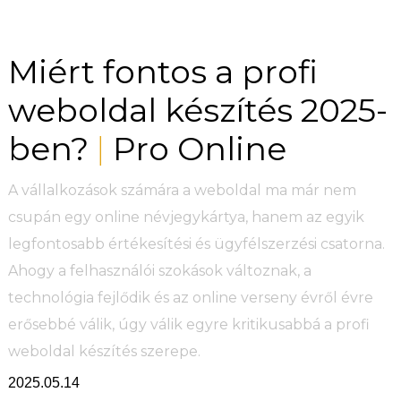
Miért fontos a profi
weboldal készítés 2025-
ben?
Pro Online
|
A vállalkozások számára a weboldal ma már nem
csupán egy online névjegykártya, hanem az egyik
legfontosabb értékesítési és ügyfélszerzési csatorna.
Ahogy a felhasználói szokások változnak, a
technológia fejlődik és az online verseny évről évre
erősebbé válik, úgy válik egyre kritikusabbá a profi
weboldal készítés szerepe.
2025.05.14