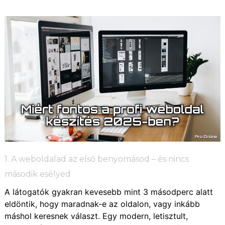
1. A weboldalad az első benyomásod – és nincs
második esélyed
A látogatók gyakran kevesebb mint 3 másodperc alatt
eldöntik, hogy maradnak-e az oldalon, vagy inkább
máshol keresnek választ. Egy modern, letisztult,