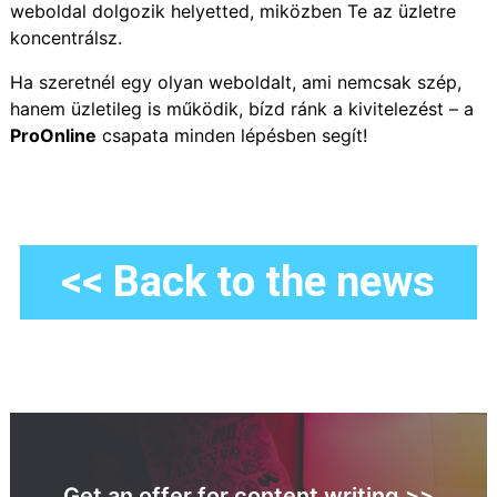
weboldal dolgozik helyetted, miközben Te az üzletre
koncentrálsz.
Ha szeretnél egy olyan weboldalt, ami nemcsak szép,
hanem üzletileg is működik, bízd ránk a kivitelezést – a
ProOnline
csapata minden lépésben segít!
<< Back to the news
Get an offer for content writing >>