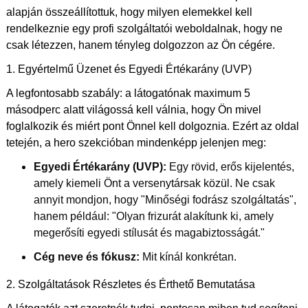
alapján összeállítottuk, hogy milyen elemekkel kell
rendelkeznie egy profi szolgáltatói weboldalnak, hogy ne
csak létezzen, hanem tényleg dolgozzon az Ön cégére.
1. Egyértelmű Üzenet és Egyedi Értékarány (UVP)
A legfontosabb szabály: a látogatónak maximum 5
másodperc alatt világossá kell válnia, hogy Ön mivel
foglalkozik és miért pont Önnel kell dolgoznia. Ezért az oldal
tetején, a hero szekcióban mindenképp jelenjen meg:
Egyedi Értékarány (UVP):
Egy rövid, erős kijelentés,
amely kiemeli Önt a versenytársak közül. Ne csak
annyit mondjon, hogy "Minőségi fodrász szolgáltatás",
hanem például: "Olyan frizurát alakítunk ki, amely
megerősíti egyedi stílusát és magabiztosságát."
Cég neve és fókusz:
Mit kínál konkrétan.
2. Szolgáltatások Részletes és Érthető Bemutatása