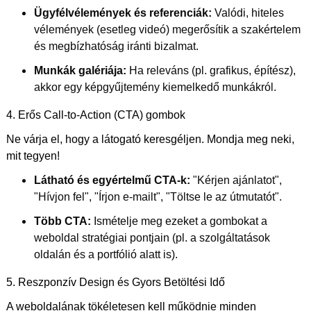
Ügyfélvélemények és referenciák:
Valódi, hiteles
vélemények (esetleg videó) megerősítik a szakértelem
és megbízhatóság iránti bizalmat.
Munkák galériája:
Ha releváns (pl. grafikus, építész),
akkor egy képgyűjtemény kiemelkedő munkákról.
4. Erős Call-to-Action (CTA) gombok
Ne várja el, hogy a látogató keresgéljen. Mondja meg neki,
mit tegyen!
Látható és egyértelmű CTA-k:
"Kérjen ajánlatot",
"Hívjon fel", "Írjon e-mailt", "Töltse le az útmutatót".
Több CTA:
Ismételje meg ezeket a gombokat a
weboldal stratégiai pontjain (pl. a szolgáltatások
oldalán és a portfólió alatt is).
5. Reszponzív Design és Gyors Betöltési Idő
A weboldalának tökéletesen kell működnie minden