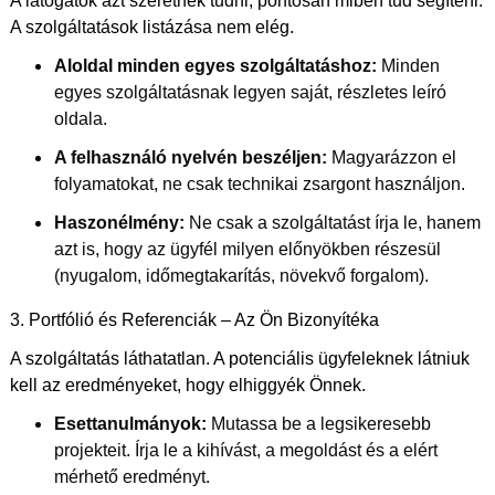
A látogatók azt szeretnék tudni, pontosan miben tud segíteni.
A szolgáltatások listázása nem elég.
Aloldal minden egyes szolgáltatáshoz:
Minden
egyes szolgáltatásnak legyen saját, részletes leíró
oldala.
A felhasználó nyelvén beszéljen:
Magyarázzon el
folyamatokat, ne csak technikai zsargont használjon.
Haszonélmény:
Ne csak a szolgáltatást írja le, hanem
azt is, hogy az ügyfél milyen előnyökben részesül
(nyugalom, időmegtakarítás, növekvő forgalom).
3. Portfólió és Referenciák – Az Ön Bizonyítéka
A szolgáltatás láthatatlan. A potenciális ügyfeleknek látniuk
kell az eredményeket, hogy elhiggyék Önnek.
Esettanulmányok:
Mutassa be a legsikeresebb
projekteit. Írja le a kihívást, a megoldást és a elért
mérhető eredményt.