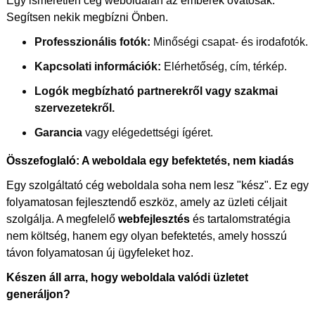
Egy ismeretlen cég weboldalán az emberek óvatosak.
Segítsen nekik megbízni Önben.
Professzionális fotók:
Minőségi csapat- és irodafotók.
Kapcsolati információk:
Elérhetőség, cím, térkép.
Logók megbízható partnerekről vagy szakmai
szervezetekről.
Garancia
vagy elégedettségi ígéret.
Összefoglaló: A weboldala egy befektetés, nem kiadás
Egy szolgáltató cég weboldala soha nem lesz "kész". Ez egy
folyamatosan fejlesztendő eszköz, amely az üzleti céljait
szolgálja. A megfelelő
webfejlesztés
és tartalomstratégia
nem költség, hanem egy olyan befektetés, amely hosszú
távon folyamatosan új ügyfeleket hoz.
Készen áll arra, hogy weboldala valódi üzletet
generáljon?