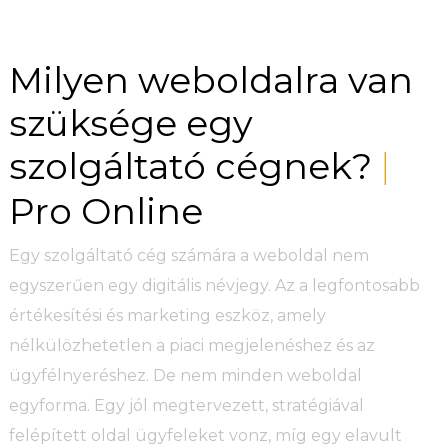
Milyen weboldalra van
szüksége egy
szolgáltató cégnek?
|
Pro Online
Egy szolgáltató cég számára a weboldal nem
egyszerűen egy digitális névjegy. Az a legfontosabb
értékesítési és marketing eszköz, amely
nélkülözhetetlen a piaci megjelenéshez és az
ügyfélnyeréshez. De nem minden weboldal
egyforma. Egy jól megtervezett, stratégiával
felépített oldal ügyfeleket vonz, míg egy elavult