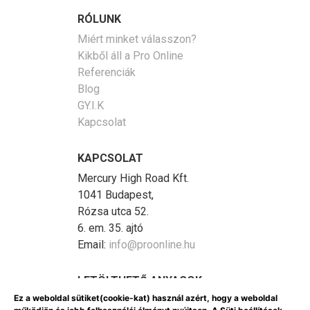
RÓLUNK
Miért minket válasszon?
Kikből áll a Pro Online
Referenciák
Blog
GY.I.K
Kapcsolat
KAPCSOLAT
Mercury High Road Kft.
1041 Budapest,
Rózsa utca 52.
6. em. 35. ajtó
Email:
info@proonline.hu
LETÖLTHETŐ ANYAGOK
Ez a weboldal sütiket(cookie-kat) használ azért, hogy a weboldal
GDPR (PDF)