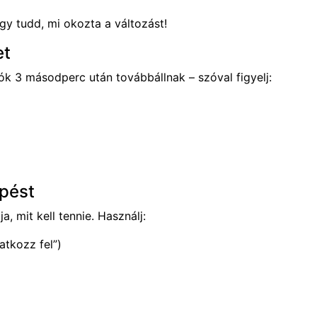
y tudd, mi okozta a változást!
et
ók 3 másodperc után továbbállnak – szóval figyelj:
épést
, mit kell tennie. Használj:
ratkozz fel”)