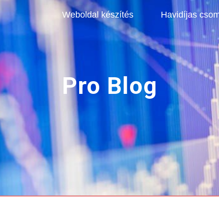
Weboldal készítés
Havidíjas cso
Pro Blog