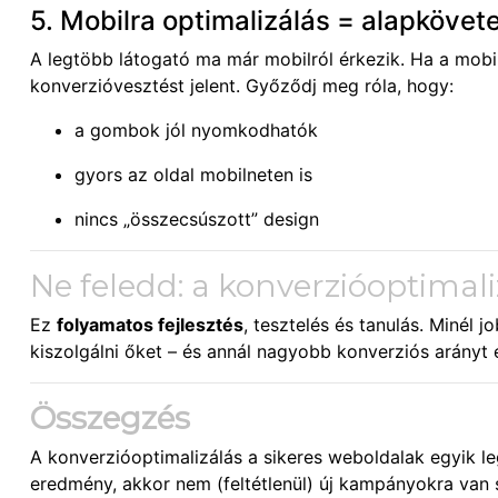
5. Mobilra optimalizálás = alapköve
A legtöbb látogató ma már mobilról érkezik. Ha a mobil
konverzióvesztést jelent. Győződj meg róla, hogy:
a gombok jól nyomkodhatók
gyors az oldal mobilneten is
nincs „összecsúszott” design
Ne feledd: a konverzióoptimal
Ez
folyamatos fejlesztés
, tesztelés és tanulás. Minél
kiszolgálni őket – és annál nagyobb konverziós arányt é
Összegzés
A konverzióoptimalizálás a sikeres weboldalak egyik 
eredmény, akkor nem (feltétlenül) új kampányokra va