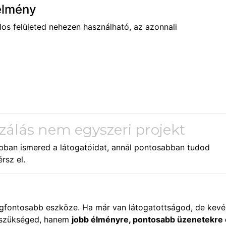
telmény
os felületed nehezen használható, az azonnali
izálás nem egyszeri projekt
 jobban ismered a látogatóidat, annál pontosabban tudod
rsz el.
legfontosabb eszköze. Ha már van látogatottságod, de kevé
n szükséged, hanem
jobb élményre, pontosabb üzenetekre 