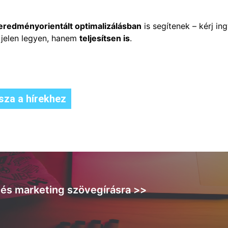
eredményorientált optimalizálásban
is segítenek – kérj in
 jelen legyen, hanem
teljesítsen is
.
sza a hírekhez
m és marketing szövegírásra >>