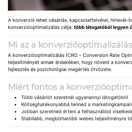
A konverzió lehet vásárlás, kapcsolatfelvétel, hírlevél-f
konverzióoptimalizálás célja:
több látogatóból legyen 
Mi az a konverzióoptimalizálá
A konverzióoptimalizálás (CRO – Conversion Rate Optim
teljesítményét annak érdekében, hogy növeld a konverz
fejlesztés és pszichológiai megértés ötvözete.
Miért fontos a konverzióoptima
Több vásárlót szeretnél ugyanannyi látogatóból
Költséghatékonyabbá tennéd a marketingkampán
Jobban szeretnéd érteni a felhasználóid viselked
Stabilabb, megbízhatóbb webes teljesítményre t