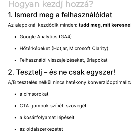
Hogyan kezdj hozzá?
1. Ismerd meg a felhasználóidat
Az alapoknál kezdődik minden:
tudd meg, mit keresne
Google Analytics (GA4)
Hőtérképeket (Hotjar, Microsoft Clarity)
Felhasználói visszajelzéseket, űrlapokat
2. Tesztelj – és ne csak egyszer!
A/B tesztelés nélkül nincs hatékony konverzióoptimalizá
a címsorokat
CTA gombok színét, szövegét
a kosárfolyamat lépéseit
az oldalszerkezetet