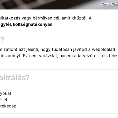
eliratkozás vagy bármilyen cél, amit kitűztél. A
ügyfél, költséghatékonyan
.
s?
ization) azt jelenti, hogy tudatosan javítod a weboldalad
iós arányt. Ez nem varázslat, hanem adatvezérelt tesztelé
lizálás?
yokat
ését
örekedsz