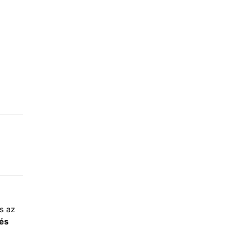
s az
és