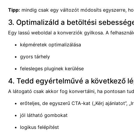
Tipp:
mindig csak egy változót módosíts egyszerre, hog
3. Optimalizáld a betöltési sebesség
Egy lassú weboldal a konverziók gyilkosa. A felhasznál
képméretek optimalizálása
gyors tárhely
felesleges pluginek kerülése
4. Tedd egyértelművé a következő l
A látogató csak akkor fog konvertálni, ha pontosan tudja
erőteljes, de egyszerű CTA-kat („Kérj ajánlatot”, „I
jól látható gombokat
logikus felépítést