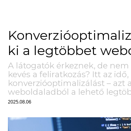
Konverzióoptimalizá
ki a legtöbbet web
A látogatók érkeznek, de nem 
kevés a feliratkozás? Itt az id
konverzióoptimalizálást – azt 
weboldaladból a lehető legtö
2025.08.06