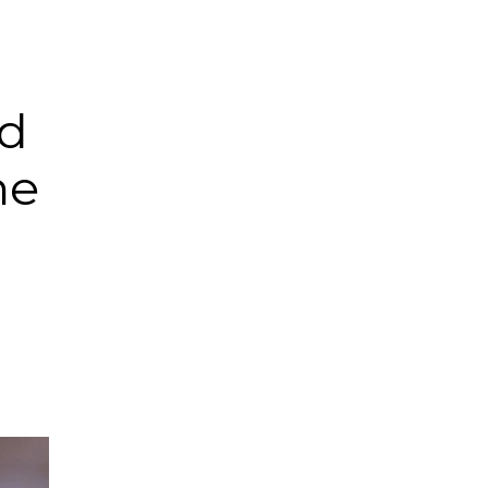
zd
ne