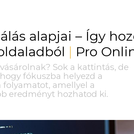
lás alapjai – Így ho
oldaladból
Pro Onli
|
vásárolnak? Sok a kattintás, de
ő, hogy fókuszba helyezd a
a folyamatot, amellyel a
bb eredményt hozhatod ki.