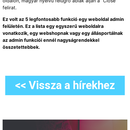
oldalon, magyar nyelvű felugró ablak alján a “Close”
felirat.
Ez volt az 5 legfontosabb funkció egy weboldal admin
felületén. Ez a lista egy egyszerű weboldalra
vonatkozik, egy webshopnak vagy egy állásportálnak
az admin funkciói ennél nagyságrendekkel
összetettebbek.
<< Vissza a hírekhez