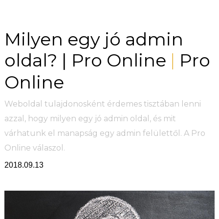
Milyen egy jó admin
oldal? | Pro Online
Pro
|
Online
Weboldal tulajdonosként érdemes tisztában lenni
azzal, hogy milyen egy jó admin oldal, és mit
várhatunk el manapság egy admin felülettől. A Pro
Online válaszol.
2018.09.13