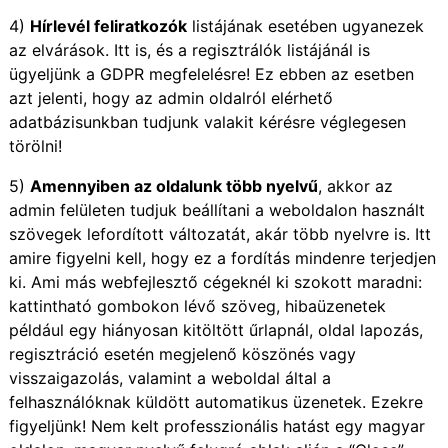
4)
Hírlevél feliratkozók
listájának esetében ugyanezek
az elvárások. Itt is, és a regisztrálók listájánál is
ügyeljünk a GDPR megfelelésre! Ez ebben az esetben
azt jelenti, hogy az admin oldalról elérhető
adatbázisunkban tudjunk valakit kérésre véglegesen
törölni!
5)
Amennyiben az oldalunk több nyelvű
, akkor az
admin felületen tudjuk beállítani a weboldalon használt
szövegek lefordított változatát, akár több nyelvre is. Itt
amire figyelni kell, hogy ez a fordítás mindenre terjedjen
ki. Ami más webfejlesztő cégeknél ki szokott maradni:
kattintható gombokon lévő szöveg, hibaüzenetek
például egy hiányosan kitöltött űrlapnál, oldal lapozás,
regisztráció esetén megjelenő köszönés vagy
visszaigazolás, valamint a weboldal által a
felhasználóknak küldött automatikus üzenetek. Ezekre
figyeljünk! Nem kelt professzionális hatást egy magyar