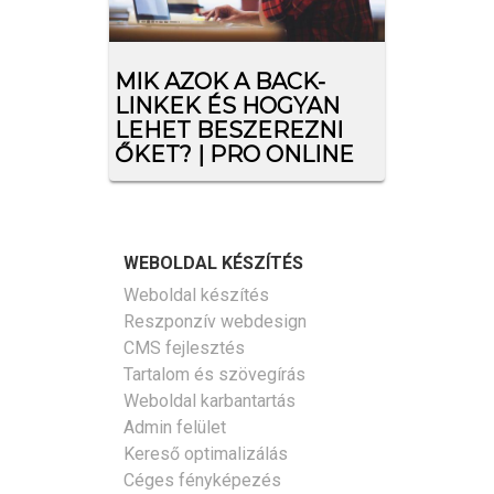
MIK AZOK A BACK-
LINKEK ÉS HOGYAN
LEHET BESZEREZNI
ŐKET? | PRO ONLINE
WEBOLDAL KÉSZÍTÉS
Weboldal készítés
Reszponzív webdesign
CMS fejlesztés
Tartalom és szövegírás
Weboldal karbantartás
Admin felület
Kereső optimalizálás
Céges fényképezés