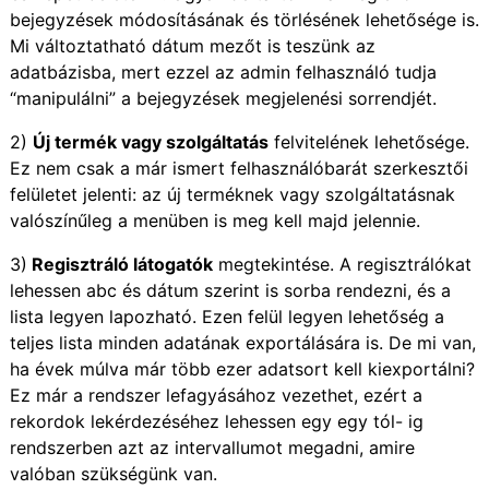
bejegyzések módosításának és törlésének lehetősége is.
Mi változtatható dátum mezőt is teszünk az
adatbázisba, mert ezzel az admin felhasználó tudja
“manipulálni” a bejegyzések megjelenési sorrendjét.
2)
Új termék vagy szolgáltatás
felvitelének lehetősége.
Ez nem csak a már ismert felhasználóbarát szerkesztői
felületet jelenti: az új terméknek vagy szolgáltatásnak
valószínűleg a menüben is meg kell majd jelennie.
3)
Regisztráló látogatók
megtekintése. A regisztrálókat
lehessen abc és dátum szerint is sorba rendezni, és a
lista legyen lapozható. Ezen felül legyen lehetőség a
teljes lista minden adatának exportálására is. De mi van,
ha évek múlva már több ezer adatsort kell kiexportálni?
Ez már a rendszer lefagyásához vezethet, ezért a
rekordok lekérdezéséhez lehessen egy egy tól- ig
rendszerben azt az intervallumot megadni, amire
valóban szükségünk van.